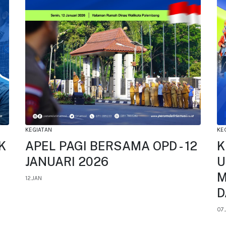
KEGIATAN
KE
K
APEL PAGI BERSAMA OPD - 12
K
JANUARI 2026
U
M
12.JAN
D
07.