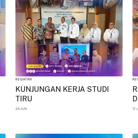
KEGIATAN
KE
KUNJUNGAN KERJA STUDI
R
TIRU
D
24.JUN
17.