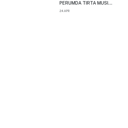
PERUMDA TIRTA MUSI
PALEMBANG
24.APR