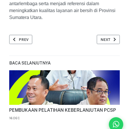
antarlembaga serta menjadi referensi dalam
meningkatkan kualitas layanan air bersih di Provinsi
Sumatera Utara.
PREVIOUS ARTICLE: RAPAT PARIPURNA KE-2, MASA PERSIDANGA
NEXT ARTICLE:
PREV
NEXT
BACA SELANJUTNYA
PEMBUKAAN PELATIHAN KEBERLANJUTAN PCSP
16.DEC