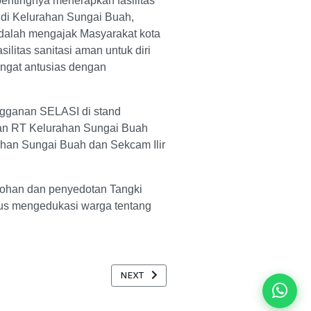
entingnya menerapkan fasilitas
di Kelurahan Sungai Buah,
 adalah mengajak Masyarakat kota
itas sanitasi aman untuk diri
angat antusias dengan
ngganan SELASI di stand
dan RT Kelurahan Sungai Buah
ahan Sungai Buah dan Sekcam Ilir
tohan dan penyedotan Tangki
gus mengedukasi warga tentang
NEXT ARTICLE: SENAM SEHAT SELASI - MING
NEXT