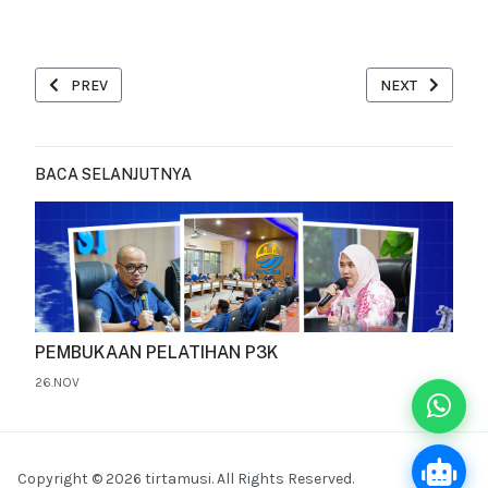
PREVIOUS ARTICLE: KUNJUNGAN EDUKASI - SELASA, 6 FEBRUAR
NEXT ARTICLE:
PREV
NEXT
BACA SELANJUTNYA
PEMBUKAAN PELATIHAN P3K
26.NOV
Copyright © 2026 tirtamusi. All Rights Reserved.